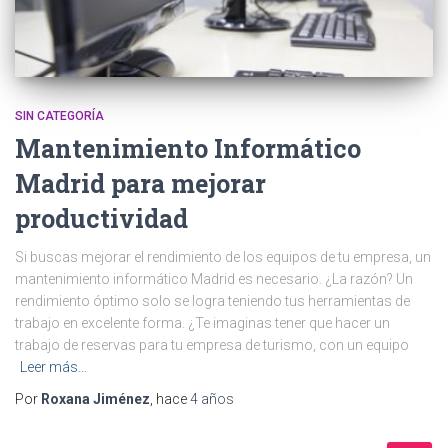
SIN CATEGORÍA
Mantenimiento Informático
Madrid para mejorar
productividad
Si buscas mejorar el rendimiento de los equipos de tu empresa, un
mantenimiento informático Madrid es necesario. ¿La razón? Un
rendimiento óptimo solo se logra teniendo tus herramientas de
trabajo en excelente forma. ¿Te imaginas tener que hacer un
trabajo de reservas para tu empresa de turismo, con un equipo
Leer más…
Por
Roxana Jiménez
, hace
4 años