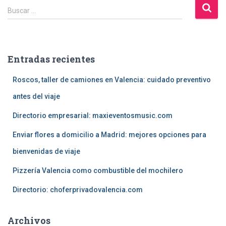
B
Buscar …
u
s
c
a
Entradas recientes
r
:
Roscos, taller de camiones en Valencia: cuidado preventivo
antes del viaje
Directorio empresarial: maxieventosmusic.com
Enviar flores a domicilio a Madrid: mejores opciones para
bienvenidas de viaje
Pizzería Valencia como combustible del mochilero
Directorio: choferprivadovalencia.com
Archivos