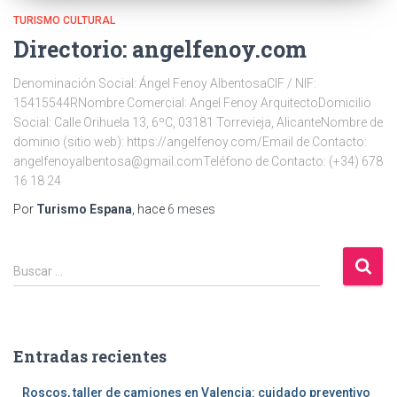
TURISMO CULTURAL
Directorio: angelfenoy.com
Denominación Social: Ángel Fenoy AlbentosaCIF / NIF:
15415544RNombre Comercial: Angel Fenoy ArquitectoDomicilio
Social: Calle Orihuela 13, 6ºC, 03181 Torrevieja, AlicanteNombre de
dominio (sitio web): https://angelfenoy.com/Email de Contacto:
angelfenoyalbentosa@gmail.comTeléfono de Contacto: (+34) 678
16 18 24
Por
Turismo Espana
, hace
6 meses
B
Buscar …
u
s
c
a
Entradas recientes
r
:
Roscos, taller de camiones en Valencia: cuidado preventivo