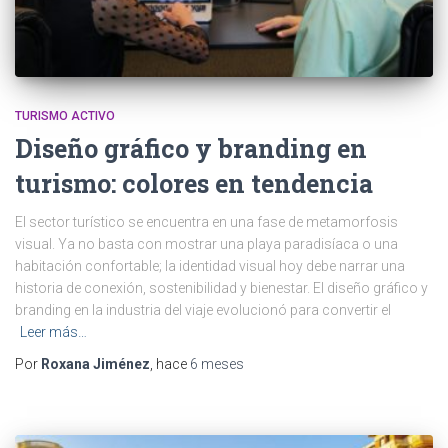
TURISMO ACTIVO
Diseño gráfico y branding en
turismo: colores en tendencia
El sector turístico se encuentra en una fase de metamorfosis
visual. Ya no basta con mostrar una playa paradisíaca o una
habitación confortable; la identidad visual hoy debe narrar una
historia de conexión, sostenibilidad y bienestar. El diseño gráfico y
branding en la industria del viaje evolucionó para convertir el
Leer más…
Por
Roxana Jiménez
, hace
6 meses