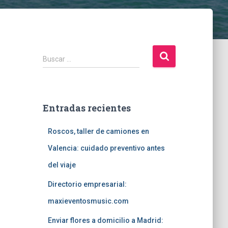
B
Buscar …
u
s
c
a
Entradas recientes
r
:
Roscos, taller de camiones en
Valencia: cuidado preventivo antes
del viaje
Directorio empresarial:
maxieventosmusic.com
Enviar flores a domicilio a Madrid: