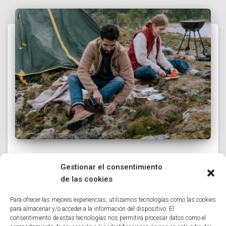
ESCAPADAS
Gestionar el consentimiento
Pizzería Valencia como combustible
de las cookies
del mochilero
Para ofrecer las mejores experiencias, utilizamos tecnologías como las cookies
Para el mochilero experimentado, la comida no es solo
para almacenar y/o acceder a la información del dispositivo. El
nutrición; es logística, peso y, sobre todo, moral. Pocas
consentimiento de estas tecnologías nos permitirá procesar datos como el
cosas levantan tanto el ánimo tras diez kilómetros de