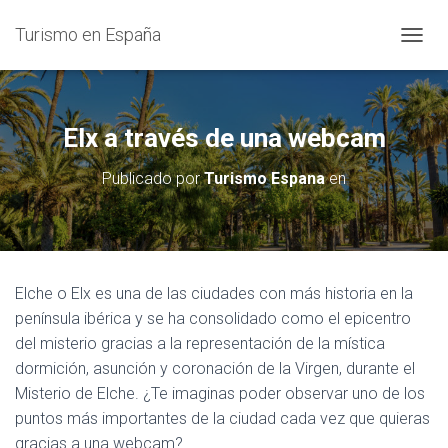
Turismo en España
C
A
M
B
I
Elx a través de una webcam
A
R
Publicado por
Turismo Espana
en
M
O
D
O
D
E
Elche o Elx es una de las ciudades con más historia en la
N
península ibérica y se ha consolidado como el epicentro
A
V
del misterio gracias a la representación de la mística
E
dormición, asunción y coronación de la Virgen, durante el
G
Misterio de Elche. ¿Te imaginas poder observar uno de los
A
C
puntos más importantes de la ciudad cada vez que quieras
I
gracias a una webcam?