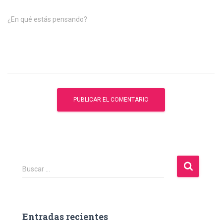
¿En qué estás pensando?
B
Buscar …
u
s
c
a
Entradas recientes
r