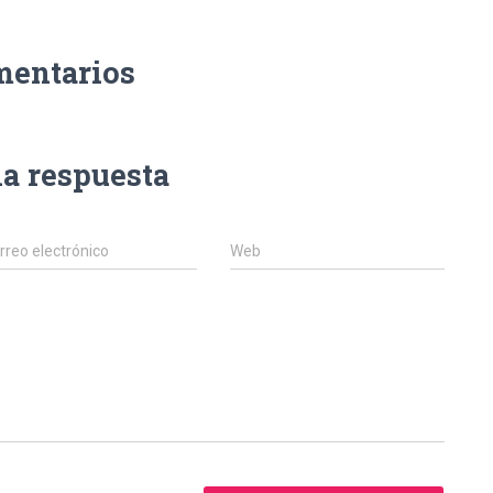
mentarios
na respuesta
rreo electrónico
Web