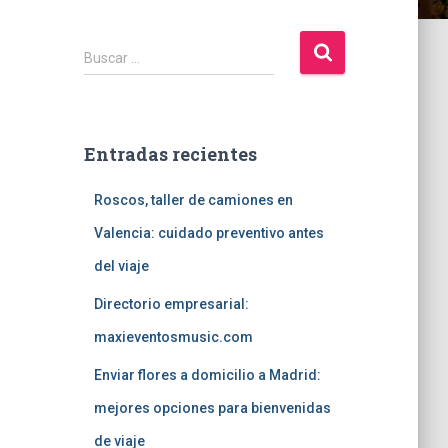
B
Buscar …
u
s
c
a
Entradas recientes
r
:
Roscos, taller de camiones en
Valencia: cuidado preventivo antes
del viaje
Directorio empresarial:
maxieventosmusic.com
Enviar flores a domicilio a Madrid:
mejores opciones para bienvenidas
de viaje