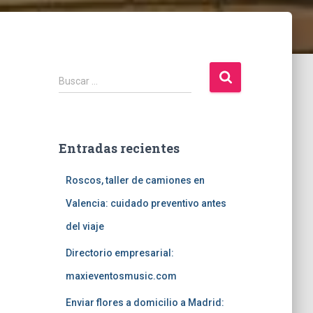
B
Buscar …
u
s
c
a
Entradas recientes
r
:
Roscos, taller de camiones en
Valencia: cuidado preventivo antes
del viaje
Directorio empresarial:
maxieventosmusic.com
Enviar flores a domicilio a Madrid: