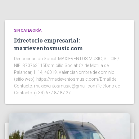
SIN CATEGORÍA
Directorio empresarial:
maxieventosmusic.com
Denominación Social: MAXIEVENTOS MUSIC, S.L.CIF /
NIF: B70763115Domicilio Social: C/ de Motilla del
Palancar, 1, 14, 46019. ValenciaNombre de dominio
(sitio web): https://maxieventosmusic.com/Email de
Contacto: maxieventosmusic@gmail.comTeléfono de
Contacto: (+34) 677 87 87 27