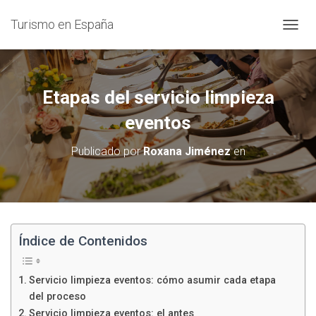
Turismo en España
C
A
M
B
I
Etapas del servicio limpieza
A
R
eventos
M
O
Publicado por
Roxana Jiménez
en
D
O
D
E
N
A
V
Índice de Contenidos
E
G
A
Servicio limpieza eventos: cómo asumir cada etapa
C
del proceso
I
Servicio limpieza eventos: el antes