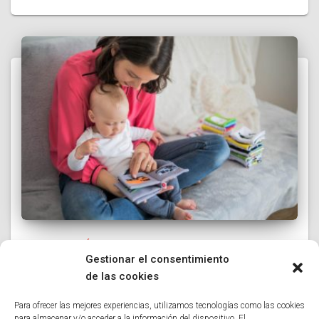
SIN CATEGORÍA
Gestionar el consentimiento
Importancia de un taller de lactancia
de las cookies
en Valencia
Para ofrecer las mejores experiencias, utilizamos tecnologías como las cookies
La maternidad es un viaje lleno de decisiones profundas.
para almacenar y/o acceder a la información del dispositivo. El