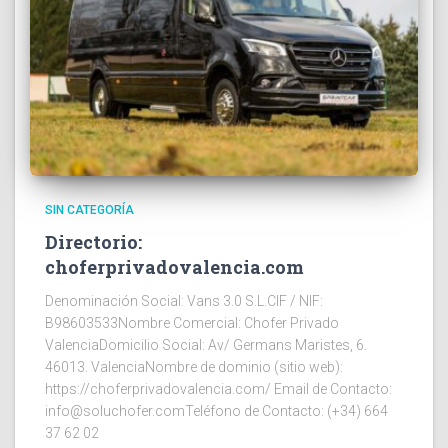
SIN CATEGORÍA
Directorio:
choferprivadovalencia.com
Denominación Social: Vans 3.0 S.L.CIF / NIF:
B98603533Nombre Comercial: Chofer Privado
ValenciaDomicilio Social: Av/ Germans Maristes, 6.
46013. ValenciaNombre de dominio (sitio web):
https://choferprivadovalencia.com/ Email de Contacto:
info@soluchofer.comTeléfono de Contacto: (+34) 664
37 62 02