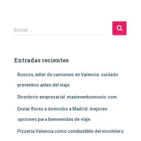
B
Buscar …
u
s
c
a
Entradas recientes
r
:
Roscos, taller de camiones en Valencia: cuidado
preventivo antes del viaje
Directorio empresarial: maxieventosmusic.com
Enviar flores a domicilio a Madrid: mejores
opciones para bienvenidas de viaje
Pizzería Valencia como combustible del mochilero