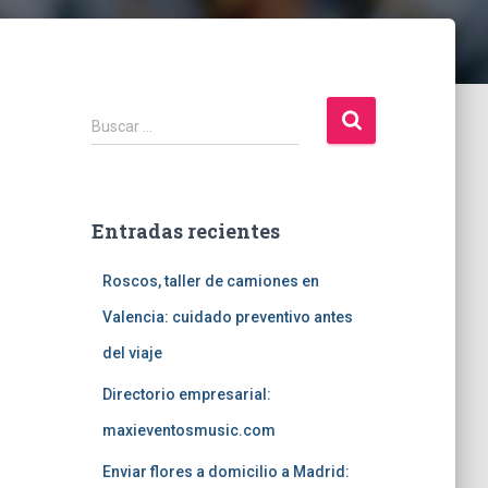
B
Buscar …
u
s
c
a
Entradas recientes
r
:
Roscos, taller de camiones en
Valencia: cuidado preventivo antes
del viaje
Directorio empresarial:
maxieventosmusic.com
Enviar flores a domicilio a Madrid: