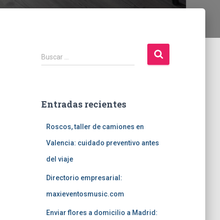
B
Buscar …
u
s
c
a
Entradas recientes
r
:
Roscos, taller de camiones en
Valencia: cuidado preventivo antes
del viaje
Directorio empresarial:
maxieventosmusic.com
Enviar flores a domicilio a Madrid: