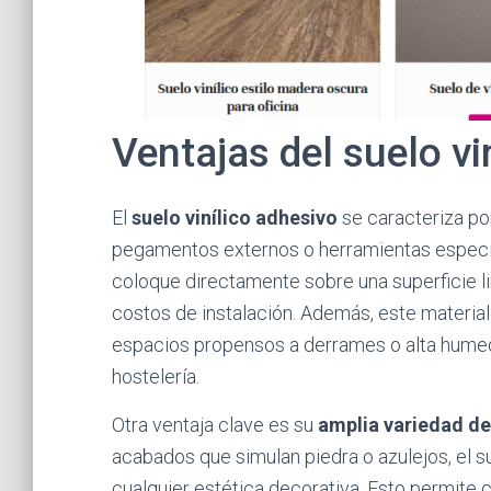
Ventajas del suelo vi
El
suelo vinílico adhesivo
se caracteriza po
pegamentos externos o herramientas especia
coloque directamente sobre una superficie li
costos de instalación. Además, este materia
espacios propensos a derrames o alta humed
hostelería.
Otra ventaja clave es su
amplia variedad de
acabados que simulan piedra o azulejos, el s
cualquier estética decorativa. Esto permit