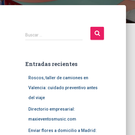
B
Buscar …
u
s
c
a
Entradas recientes
r
:
Roscos, taller de camiones en
Valencia: cuidado preventivo antes
del viaje
Directorio empresarial:
maxieventosmusic.com
Enviar flores a domicilio a Madrid: