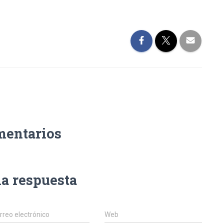
mentarios
na respuesta
rreo electrónico
Web