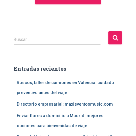
B
Buscar …
u
s
c
a
Entradas recientes
r
:
Roscos, taller de camiones en Valencia: cuidado
preventivo antes del viaje
Directorio empresarial: maxieventosmusic.com
Enviar flores a domicilio a Madrid: mejores
opciones para bienvenidas de viaje