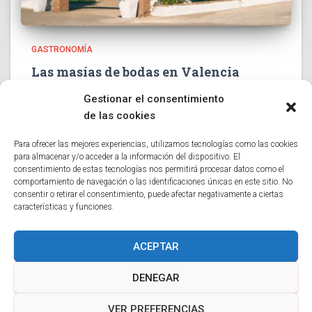
GASTRONOMÍA
Las masías de bodas en Valencia
ganan protagonismo como espacios de
Gestionar el consentimiento
referencia para celebraciones
de las cookies
exclusivas
Para ofrecer las mejores experiencias, utilizamos tecnologías como las cookies
La elección de una masía de bodas en Valencia se ha
para almacenar y/o acceder a la información del dispositivo. El
convertido en una de las tendencias más sólidas entre
consentimiento de estas tecnologías nos permitirá procesar datos como el
las parejas que buscan un entorno singular, rodeado de
comportamiento de navegación o las identificaciones únicas en este sitio. No
naturaleza y con un servicio altamente
Leer más…
consentir o retirar el consentimiento, puede afectar negativamente a ciertas
características y funciones.
ACEPTAR
DENEGAR
BLOG
FRONT PAGE
PÁGINA DE EJEMPLO
VER PREFERENCIAS
Hestia | Desarrollado por
ThemeIsle