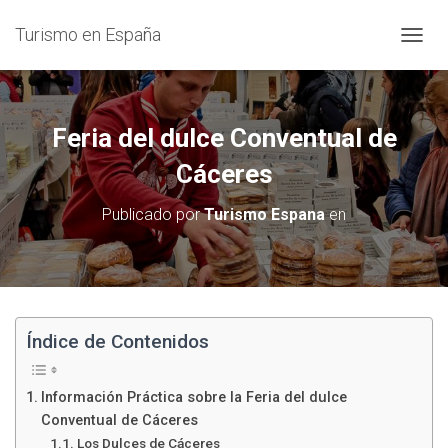
Turismo en España
C
A
M
B
I
Feria del dulce Conventual de
A
R
Cáceres
M
O
Publicado por
Turismo Espana
en
D
O
D
E
N
A
V
Índice de Contenidos
E
G
A
Información Práctica sobre la Feria del dulce
C
Conventual de Cáceres
I
Los Dulces de Cáceres