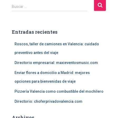
B
Buscar …
u
s
c
a
Entradas recientes
r
:
Roscos, taller de camiones en Valencia: cuidado
preventivo antes del viaje
Directorio empresarial: maxieventosmusic.com
Enviar flores a domicilio a Madrid: mejores
opciones para bienvenidas de viaje
Pizzería Valencia como combustible del mochilero
Directorio: choferprivadovalencia.com
Archivos