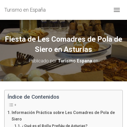
Turismo en España
C
A
M
B
I
Fiesta de Les Comadres de Pola de
A
R
Siero en Asturias
M
O
Publicado por
Turismo Espana
en
D
O
D
E
N
A
V
Índice de Contenidos
E
G
A
Información Práctica sobre Les Comadres de Pola de
C
Siero
I
¿Qué es el Bollu Preñáu de Asturias?